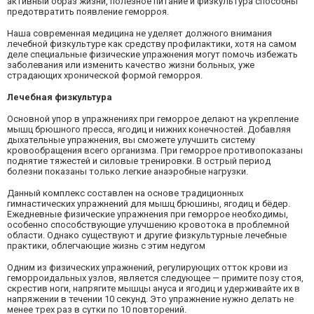
активный образ жизни, полезное питание и физкультура способны
предотвратить появление геморроя.
Наша современная медицина не уделяет должного внимания
лечебной физкультуре как средству профилактики, хотя на самом
деле специальные физические упражнения могут помочь избежать
заболевания или изменить качество жизни больных, уже
страдающих хронической формой геморроя.
Лечебная физкультура
Основной упор в упражнениях при геморрое делают на укрепление
мышц брюшного пресса, ягодиц и нижних конечностей. Добавляя
дыхательные упражнения, вы сможете улучшить систему
кровообращения всего организма. При геморрое противопоказаны
поднятие тяжестей и силовые тренировки. В острый период
болезни показаны только легкие анаэробные нагрузки.
Данный комплекс составлен на основе традиционных
гимнастических упражнений для мышц брюшины, ягодиц и бёдер.
Ежедневные физические упражнения при геморрое необходимы,
особенно способствующие улучшению кровотока в проблемной
области. Однако существуют и другие физкультурные лечебные
практики, облегчающие жизнь с этим недугом
Одним из физических упражнений, регулирующих отток крови из
геморроидальных узлов, является следующее — примите позу стоя,
скрестив ноги, напрягите мышцы ануса и ягодиц и удерживайте их в
напряжении в течении 10 секунд. Это упражнение нужно делать не
менее трех раз в сутки по 10 повторений.