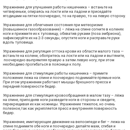
Упражнение для улучшения работы кишечника – встаньте на
четвереньки, опираясь на локти или на ладони и приседайте
ягодицами на пятки поочередно, то на правую, то на левую сторону.
Упражнение для облегчения состояния при метеоризме
(повышенное газообразование) – лёжа на спине согните в коленях
ноги и прижмите их к туловищу, обхватив руками (поза эмбриона),
зафиксируйте их на 2-3 секунды, опустите ноги и расправьте руки
вдоль туловища.
Упражнение для регуляция оттока крови из области малого таза —
встаньте на колени, обопритесь на локти или на ладони и вытяните,
поочередно выпрямляя правую а затем левую ногу, при этом
необходимо прогибаться в пояснице к полу.
Упражнение для стимуляции работы кишечника – примите
положение лежа на спине и поочередно поднимайте прямые ноги.
При этом упражнении работают мышцы брюшного пресса и
передней поверхности бедер.
Упражнение для стимуляция кровообращения в малом тазу – лёжа
на спине, приподняв ноги разведите ноги в стороны и сведите,
перекрещивая их как ножницы. Упражнение тяжелое, но очень
полезное,так как укрепляется пресс и внутренняя поверхность
бедер.
Упражнение, имитирующее движение на велосипеде и бег – лежа на
спине поднимите обе ноги и поочередно делайте махи, сгибая и