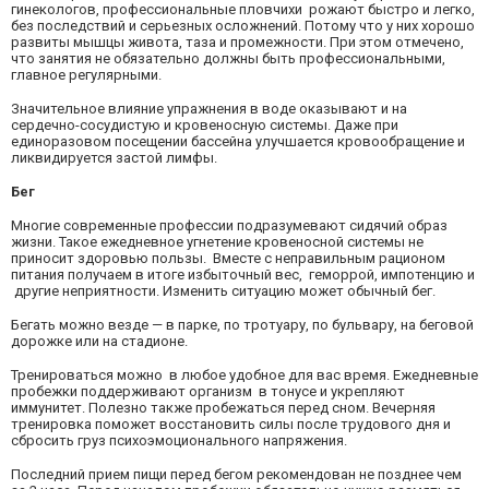
гинекологов, профессиональные пловчихи рожают быстро и легко,
без последствий и серьезных осложнений. Потому что у них хорошо
развиты мышцы живота, таза и промежности. При этом отмечено,
что занятия не обязательно должны быть профессиональными,
главное регулярными.
Значительное влияние упражнения в воде оказывают и на
сердечно-сосудистую и кровеносную системы. Даже при
единоразовом посещении бассейна улучшается кровообращение и
ликвидируется застой лимфы.
Бег
Многие современные профессии подразумевают сидячий образ
жизни. Такое ежедневное угнетение кровеносной системы не
приносит здоровью пользы. Вместе с неправильным рационом
питания получаем в итоге избыточный вес, геморрой, импотенцию и
другие неприятности. Изменить ситуацию может обычный бег.
Бегать можно везде — в парке, по тротуару, по бульвару, на беговой
дорожке или на стадионе.
Тренироваться можно в любое удобное для вас время. Ежедневные
пробежки поддерживают организм в тонусе и укрепляют
иммунитет. Полезно также пробежаться перед сном. Вечерняя
тренировка поможет восстановить силы после трудового дня и
сбросить груз психоэмоционального напряжения.
Последний прием пищи перед бегом рекомендован не позднее чем