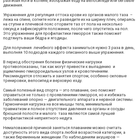
разгибая ноги в колене, изображая езду на велосипеде или беговые
движения.
Упражнения для регуляция оттока крови из органов малого таза –
лежа на спине, согните ноги и разведите их на ширину плеч, опираясь
на ступни и плечевой пояс оторвите таз от пола на несколько
секунд и зафиксируйте положение, после чего опуститесь на пол.
Это упражнение для профилактики геморроя также поможет
подтянуть ваши бёдра и ягодицы.
Для получения лечебного эффекта заниматься нужно 3 раза в день,
выполняя 10 подходов каждого описанного выше упражнения.
В период обострения болезни физические нагрузки
противопоказаны, так как могут привести к выпадению и
ущемлению геморроидальных узлов и кровотечениям.
Рекомендуется отложить и занятия спортом, особенно силовые
тренировки, велосипед и верховую езду.
Самый полезный вид спорта — это плавание, оно поможет
справиться не только с проявлениями геморроя, но и избежать
заболеваний опорно — двигательного аппарата и нервной системы.
Гармоничная нагрузка на все мышцы тела, минимальный
травматизм и полное отсутствие давления на органы и сосуды
брюшной полости и малого таза являются самой лучшей
профилактикой неприятного недуга.
Немаловажной причиной заняться плаванием можно считать
доступность этого вида спорта любой возрастной категории, а
также беременным женщинам. По наблюдениям акушеров —