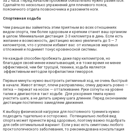
за 2 часа. Перед началом пробежки обязательно нужно размяться.
Сделайте по несколько упражнений для плечевого пояса,
поясничного отдела позвоночника и разомните ноги.
Спортивная ходьба
Чем раньше вы займетесь этим приятным во всех отношениях
видом спорта, тем более здоровым и крепким станет ваш организм
в целом. Минимальная дистанция 2-3 километра в день. Если есть
желание и возможность, дистанцию можно увеличить до 5 — 7
километров, что с успехом избавит вас от излишков жировых
отложений и поднимет тонус кровеносной системы.
Не каждый способен пробежать даже пару километров, но
благодаря своей менее изматывающей, и в тоже время не менее
эффективной, чем бег трусцой, технике, ходьба является
эффективным методом профилактики геморроя.
Первые минуты нужно выстроить ритмичный ход, не очень быстрый
в начале. Живот втянут, плечи расправлены, спину держать ровно —
пятка — перекат на носок — отталкивание. Руки согнуты на уровне
талии и двигаются в такт ходьбе. Для ускорения темпа нужно
участить шаги, а не делать ширину шага длиннее. Перед окончанием
дистанции постепенно замедляем движения.
К выбору физической нагрузки для постоянного тренинга нужно
подходить тщательно и осторожно. Потенциально любой вид
спорта может принести вред здоровью, поэтому важно подобрать
для себя оптимальный вариант. Если у вас есть симптомы любого
проктологического заболевания, то рекомендована
консультация