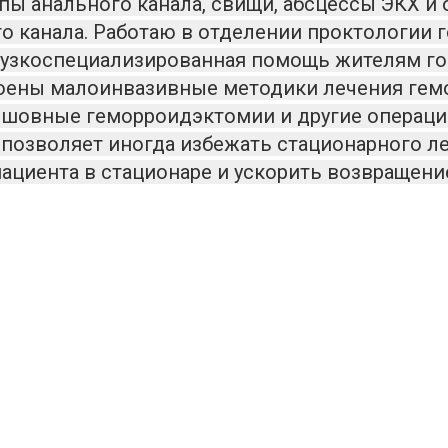
пы анального канала, свищи, абсцессы ЭКХ и
о канала. Работаю в отделении проктологии 
 узкоспециализированная помощь жителям го
воены малоинвазивные методики лечения гем
есшовные геморроидэктомии и другие операци
 позволяет иногда избежать стационарного л
ациента в стационаре и ускорить возвращени