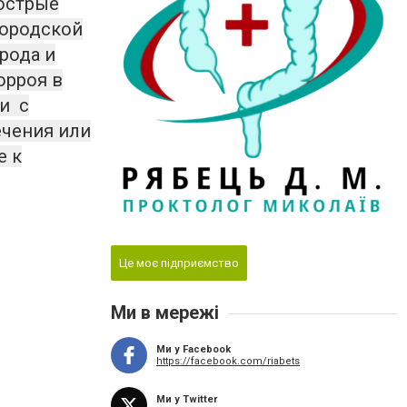
 острые
городской
рода и
орроя в
и с
ечения или
е к
Це моє підприємство
Ми в мережі
Ми у Facebook
https://facebook.com/riabets
Ми у Twitter