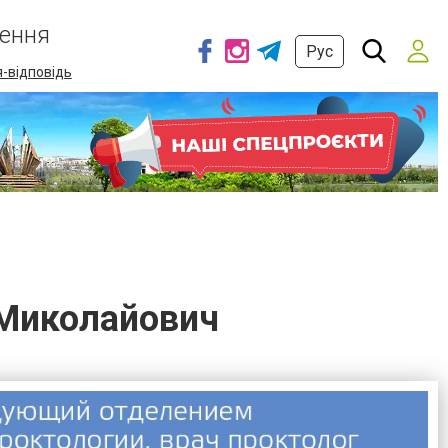
ення
Рус
-відповідь
 Миколайович