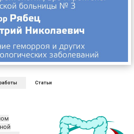
работы
Статьи
ном
ьной