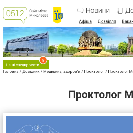
Новини
До
Афіша
Дозвілля
Вакан
8
Наші спецпроєкти
Головна
Довідник
Медицина, здоров'я
Проктолог
Проктолог Ми
Проктолог М