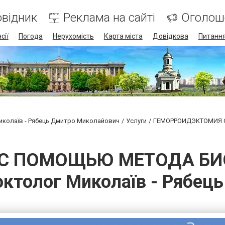
відник
Реклама на сайті
Оголош
сії
Погода
Нерухомість
Карта міста
Довідкова
Питання
колаїв - Рябець Дмитро Миколайович
Услуги
ГЕМОРРОИДЭКТОМИЯ 
С ПОМОЩЬЮ МЕТОДА БИ
октолог Миколаїв - Рябе