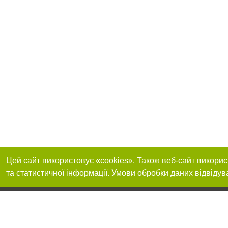
Цей сайт використовує «cookies». Також веб-сайт викорис
та статистичної інформації. Умови обробки даних відвідув
Приєднуйтесь до 
Реклама на сайті
Франшиза "CitySites"
+38 (095) 515-50-87
Про нас
Контакт