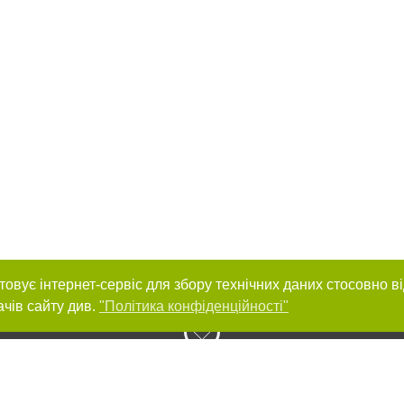
товує інтернет-сервіс для збору технічних даних стосовно в
ачів сайту див.
"Політика конфіденційності"
нас :
и
Автори проєкту