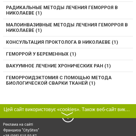
РАДИКАЛЬНЫЕ МЕТОДЫ ЛЕЧЕНИЯ ГЕМОРРОЯ В
НИКОЛАЕВЕ (1)
МАЛОИНВАЗИВНЫЕ МЕТОДЫ ЛЕЧЕНИЯ ГЕМОРРОЯ В
НИКОЛАЕВЕ (1)
КОНСУЛЬТАЦИЯ ПРОКТОЛОГА В НИКОЛАЕВЕ (1)
ГЕМОРРОЙ У БЕРЕМЕННЫХ (1)
ВАКУУМНОЕ ЛЕЧЕНИЕ ХРОНИЧЕСКИХ РАН (1)
ГЕМОРРОИДЭКТОМИЯ С ПОМОЩЬЮ МЕТОДА
БИОЛОГИЧЕСКОЙ СВАРКИ ТКАНЕЙ (1)
Цей сайт використовує «cookies». Також веб-сайт використовує інтернет-сервіс для збору технічних даних стосовно відвідувачів з метою отримання маркетингової та статистичної інформації. Умови обробки даних відвідувачів сайту див.
〉
Реклама на сайті
Франшиза "CitySites"