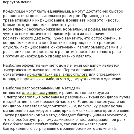
переутомление.
Кондиломы могут быть единичными, а могут достаточно быстро
разрастаться до значительных размеров. Происходит их
травматизация и инфицирование, возникает кровоточивость.
Кроме того, кондиломы препятствуют
нормальной сексуальнойжизни, нормальным родам, вызывают
чувство психологического дискомфорта из-за наличия
косметического дефекта. Нужно заметить, что остроконечные
кондиломы имеют способность к перерождению в раковую
опухоль. Инфицирование онкогенными папилломавирусами в 3
раза повышает вероятность развития плоскоклеточного рака.
Поэтому их необходимо своевременно удалять.
Наиболее эффективным методом лечения кондилом является
хирургическое вмешательство. Перед операцией
обязательна
консультация врача-проктолога
для определения
площади поражения и выбора метода хирургического удаления.
Наиболее распространенными методами
являются
электрокоагуляция
и радиоволновая хирургия.
Электрокоагуляция основана на разрушении ткани кондилом путем
воздействия токами высокой частоты. Радиоволновое удаление
кондилом является предпочтительным, поскольку радиоволна
минимально травмирует ткани, при этом снижая риск кровотечения.
Также радиоволновой метод обладает бактерицидным эффектом,
что способствует раннему заживлению послеоперационной раны
без образования грубых рубцов, так как снижается риск
бактериального загрязнения с возникновением осложнений.