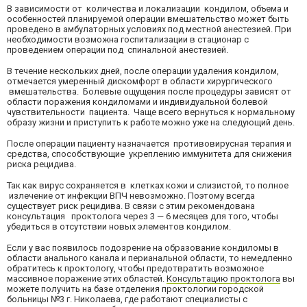
В зависимости от количества и локализации кондилом, объема и
особенностей планируемой операции вмешательство может быть
проведено в амбулаторных условиях под местной анестезией. При
необходимости возможна госпитализации в стационар с
проведением операции под спинальной анестезией.
В течение нескольких дней, после операции удаления кондилом,
отмечается умеренный дискомфорт в области хирургического
вмешательства. Болевые ощущения после процедуры зависят от
области поражения кондиломами и индивидуальной болевой
чувствительности пациента. Чаще всего вернуться к нормальному
образу жизни и приступить к работе можно уже на следующий день.
После операции пациенту назначается противовирусная терапия и
средства, способствующие укреплению иммунитета для снижения
риска рецидива.
Так как вирус сохраняется в клетках кожи и слизистой, то полное
излечение от инфекции ВПЧ невозможно. Поэтому всегда
существует риск рецидива. В связи с этим рекомендована
консультация проктолога через 3 — 6 месяцев для того, чтобы
убедиться в отсутствии новых элементов кондилом.
Если у вас появилось подозрение на образование кондиломы в
области анального канала и перианальной области, то немедленно
обратитесь к проктологу, чтобы предотвратить возможное
массивное поражение этих областей.
Консультацию проктолога
вы
можете получить на базе отделения проктологии городской
больницы №3 г. Николаева, где работают специалисты с