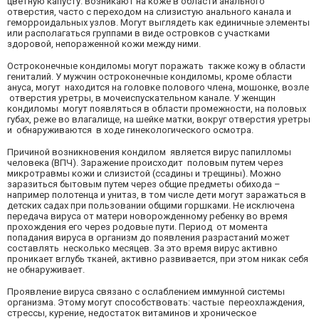
цветную капусту. Возникают на коже в области анального
отверстия, часто с переходом на слизистую анального канала и
геморроидальных узлов. Могут выглядеть как единичные элементы
или располагаться группами в виде островков с участками
здоровой, непораженной кожи между ними.
Остроконечные кондиломы могут поражать также кожу в области
гениталий. У мужчин остроконечные кондиломы, кроме области
ануса, могут находится на головке полового члена, мошонке, возле
отверстия уретры, в мочеиспускательном канале. У женщин
кондиломы могут появляться в области промежности, на половых
губах, реже во влагалище, на шейке матки, вокруг отверстия уретры
и обнаруживаются в ходе гинекологического осмотра.
Причиной возникновения кондилом является вирус папилломы
человека (ВПЧ). Заражение происходит половым путем через
микротравмы кожи и слизистой (ссадины и трещины). Можно
заразиться бытовым путем через общие предметы обихода –
например полотенца и унитаз, в том числе дети могут заражаться в
детских садах при пользовании общими горшками. Не исключена
передача вируса от матери новорожденному ребенку во время
прохождения его через родовые пути. Период от момента
попадания вируса в организм до появления разрастаний может
составлять несколько месяцев. За это время вирус активно
проникает вглубь тканей, активно развивается, при этом никак себя
не обнаруживает.
Проявление вируса связано с ослаблением иммунной системы
организма. Этому могут способствовать: частые переохлаждения,
стрессы, курение, недостаток витаминов и хроническое