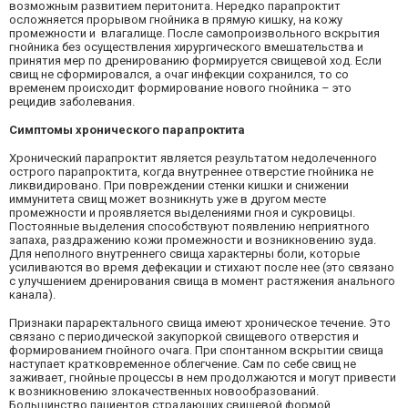
возможным развитием перитонита. Нередко парапроктит
осложняется прорывом гнойника в прямую кишку, на кожу
промежности и влагалище. После самопроизвольного вскрытия
гнойника без осуществления хирургического вмешательства и
принятия мер по дренированию формируется свищевой ход. Если
свищ не сформировался, а очаг инфекции сохранился, то со
временем происходит формирование нового гнойника – это
рецидив заболевания.
Симптомы хронического парапроктита
Хронический парапроктит является результатом недолеченного
острого парапроктита, когда внутреннее отверстие гнойника не
ликвидировано. При повреждении стенки кишки и снижении
иммунитета свищ может возникнуть уже в другом месте
промежности и проявляется выделениями гноя и сукровицы.
Постоянные выделения способствуют появлению неприятного
запаха, раздражению кожи промежности и возникновению зуда.
Для неполного внутреннего свища характерны боли, которые
усиливаются во время дефекации и стихают после нее (это связано
с улучшением дренирования свища в момент растяжения анального
канала).
Признаки параректального свища имеют хроническое течение. Это
связано с периодической закупоркой свищевого отверстия и
формированием гнойного очага. При спонтанном вскрытии свища
наступает кратковременное облегчение. Сам по себе свищ не
заживает, гнойные процессы в нем продолжаются и могут привести
к возникновению злокачественных новообразований.
Большинство пациентов страдающих свищевой формой