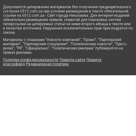
Допускается цитирование материалов без получения предварительного
согласия 0512.com.ua при условии размещения в тексте обязательной
ссылки на 0512.com.ua - Сайт города Николаева. Для интернет-изданий
обязательно размещение прямой, открытой для поисковых систем
гиперссылки на цитируемые статьи не ниже второго абзаца в тексте или
в качестве источника. Нарушение исключительных прав преследуется по
закону.
Материалы с плашками "Новости компаний", "Промо", "Партнерский
материал", "Партнерский спецпроект", "Политические новости", "Пресс-
релиз", "PR", "Официально", "Политическая реклама" публикуются на
правах рекламы.
Политика конфиденциальности
Правила сайта
Правила
классифайд
Редакционная политика