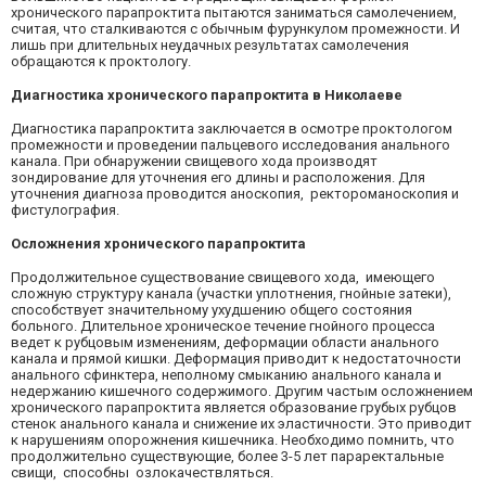
хронического парапроктита пытаются заниматься самолечением,
считая, что сталкиваются с обычным фурункулом промежности. И
лишь при длительных неудачных результатах самолечения
обращаются к проктологу.
Диагностика хронического парапроктита в Николаеве
Диагностика парапроктита заключается в осмотре проктологом
промежности и проведении пальцевого исследования анального
канала. При обнаружении свищевого хода производят
зондирование для уточнения его длины и расположения. Для
уточнения диагноза проводится аноскопия, ректороманоскопия и
фистулография.
Осложнения хронического парапроктита
Продолжительное существование свищевого хода, имеющего
сложную структуру канала (участки уплотнения, гнойные затеки),
способствует значительному ухудшению общего состояния
больного. Длительное хроническое течение гнойного процесса
ведет к рубцовым изменениям, деформации области анального
канала и прямой кишки. Деформация приводит к недостаточности
анального сфинктера, неполному смыканию анального канала и
недержанию кишечного содержимого. Другим частым осложнением
хронического парапроктита является образование грубых рубцов
стенок анального канала и снижение их эластичности. Это приводит
к нарушениям опорожнения кишечника. Необходимо помнить, что
продолжительно существующие, более 3-5 лет параректальные
свищи, способны озлокачествляться.