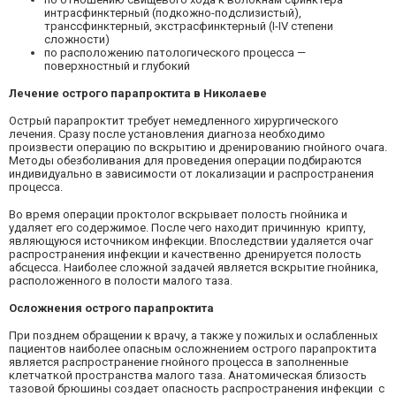
интрасфинктерный (подкожно-подслизистый),
транссфинктерный, экстрасфинктерный (I-IV степени
сложности)
по расположению патологического процесса —
поверхностный и глубокий
Лечение острого парапроктита в Николаеве
Острый парапроктит требует немедленного хирургического
лечения. Сразу после установления диагноза необходимо
произвести операцию по вскрытию и дренированию гнойного очага.
Методы обезболивания для проведения операции подбираются
индивидуально в зависимости от локализации и распространения
процесса.
Во время операции проктолог вскрывает полость гнойника и
удаляет его содержимое. После чего находит причинную крипту,
являющуюся источником инфекции. Впоследствии удаляется очаг
распространения инфекции и качественно дренируется полость
абсцесса. Наиболее сложной задачей является вскрытие гнойника,
расположенного в полости малого таза.
Осложнения острого парапроктита
При позднем обращении к врачу, а также у пожилых и ослабленных
пациентов наиболее опасным осложнением острого парапроктита
является распространение гнойного процесса в заполненные
клетчаткой пространства малого таза. Анатомическая близость
тазовой брюшины создает опасность распространения инфекции с