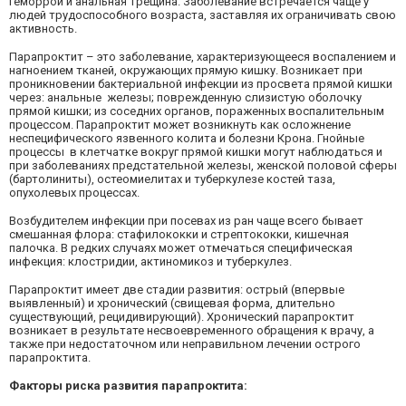
геморрой и анальная трещина. Заболевание встречается чаще у
людей трудоспособного возраста, заставляя их ограничивать свою
активность.
Парапроктит – это заболевание, характеризующееся воспалением и
нагноением тканей, окружающих прямую кишку. Возникает при
проникновении бактериальной инфекции из просвета прямой кишки
через: анальные железы; поврежденную слизистую оболочку
прямой кишки; из соседних органов, пораженных воспалительным
процессом. Парапроктит может возникнуть как осложнение
неспецифического язвенного колита и болезни Крона. Гнойные
процессы в клетчатке вокруг прямой кишки могут наблюдаться и
при заболеваниях предстательной железы, женской половой сферы
(бартолиниты), остеомиелитах и туберкулезе костей таза,
опухолевых процессах.
Возбудителем инфекции при посевах из ран чаще всего бывает
смешанная флора: стафилококки и стрептококки, кишечная
палочка. В редких случаях может отмечаться специфическая
инфекция: клостридии, актиномикоз и туберкулез.
Парапроктит имеет две стадии развития: острый (впервые
выявленный) и хронический (свищевая форма, длительно
существующий, рецидивирующий). Хронический парапроктит
возникает в результате несвоевременного обращения к врачу, а
также при недостаточном или неправильном лечении острого
парапроктита.
Факторы риска развития парапроктита: