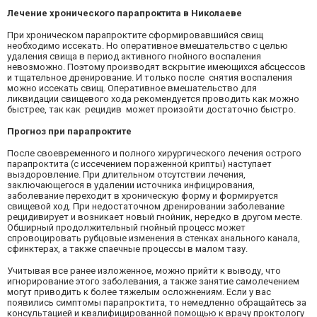
Лечение хронического парапроктита в Николаеве
При хроническом парапроктите сформировавшийся свищ
необходимо иссекать. Но оперативное вмешательство с целью
удаления свища в период активного гнойного воспаления
невозможно. Поэтому производят вскрытие имеющихся абсцессов
и тщательное дренирование. И только после снятия воспаления
можно иссекать свищ. Оперативное вмешательство для
ликвидации свищевого хода рекомендуется проводить как можно
быстрее, так как рецидив может произойти достаточно быстро.
Прогноз при парапроктите
После своевременного и полного хирургического лечения острого
парапроктита (с иссечением пораженной крипты) наступает
выздоровление. При длительном отсутствии лечения,
заключающегося в удалении источника инфицирования,
заболевание переходит в хроническую форму и формируется
свищевой ход. При недостаточном дренировании заболевание
рецидивирует и возникает новый гнойник, нередко в другом месте.
Обширный продолжительный гнойный процесс может
спровоцировать рубцовые изменения в стенках анального канала,
сфинктерах, а также спаечные процессы в малом тазу.
Учитывая все ранее изложенное, можно прийти к выводу, что
игнорирование этого заболевания, а также занятие самолечением
могут приводить к более тяжелым осложнениям. Если у вас
появились симптомы парапроктита, то немедленно обращайтесь за
консультацией и квалифицированной помощью к
врачу проктологу