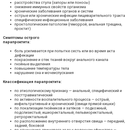
расстройства стула (запоры или поносы)
снижение иммунных свойств организма
хронические заболевания органов и систем
острые или хронические инфекции пищеварительного тракта
специфические инфекционные заболевания
проктологические патологии (геморрой, анальная трещина,
проктит)
Симптомы острого
парапроктит
боль усиливается при попытке сесть или во время акта
дефекации
покраснение и отек тканей вокруг анального канала
гнойные выделения
повышение температуры тела
нарушение сна и мочеиспускания
Классификация парапроктита:
по этиологическому признаку — анальный, специфический и
посттравматический
по активности воспалительного процесса — острый,
инфильтративный и хронический (свищи прямой кишки)
по локализации гнойников и затёков — подкожный,
подслизистый, ишиоректальный, пельвиоректальный,
ретроректальный
по расположению внутреннего отверстия свища — передний,
задний, боковой
по отношению свищевого хода к волокнам сфинктера —